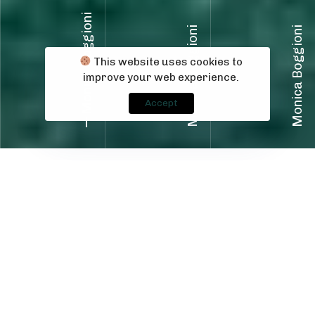
Monica Boggioni
Monica Boggioni
Monica Boggioni
This website uses cookies to
improve your web experience.
Accept
“L’importante non è partecipare,
ma vincere; come nella vita non
conta sopravvivere , ma conta
vivere”
Monica Boggioni
Sono Monica Boggioni, nata il 5 agosto 1998 a